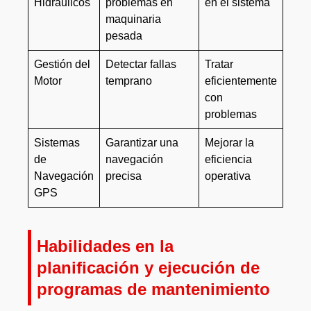
Hidráulicos
problemas en
en el sistema
maquinaria
pesada
Gestión del
Detectar fallas
Tratar
Motor
temprano
eficientemente
con
problemas
Sistemas
Garantizar una
Mejorar la
de
navegación
eficiencia
Navegación
precisa
operativa
GPS
Habilidades en la
planificación y ejecución de
programas de mantenimiento