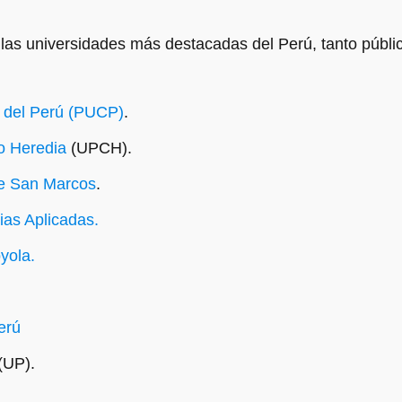
las universidades más destacadas del Perú, tanto públi
a del Perú (PUCP)
.
o Heredia
(UPCH).
de San Marcos
.
ias Aplicadas.
yola.
erú
(UP).