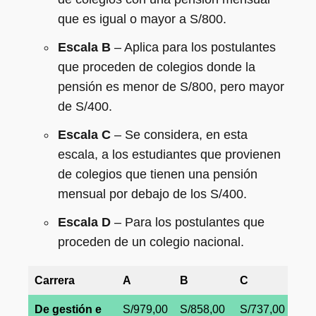
que es igual o mayor a S/800.
Escala B
– Aplica para los postulantes
que proceden de colegios donde la
pensión es menor de S/800, pero mayor
de S/400.
Escala C
– Se considera, en esta
escala, a los estudiantes que provienen
de colegios que tienen una pensión
mensual por debajo de los S/400.
Escala D
– Para los postulantes que
proceden de un colegio nacional.
Carrera
A
B
C
D
De gestión e
S/979,00
S/858,00
S/737,00
S/