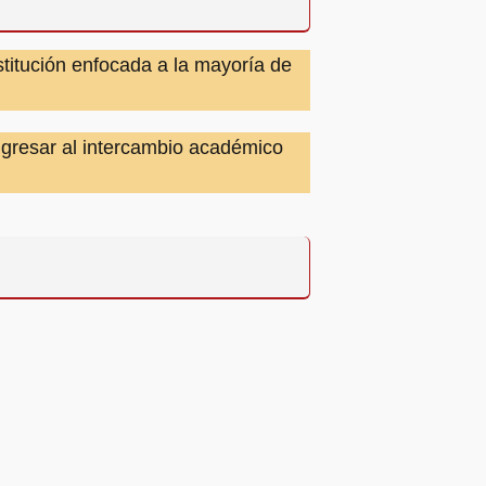
titución enfocada a la mayoría de
ngresar al intercambio académico