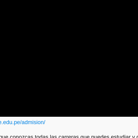
e.edu.pe/admision/
que conozcas todas las carreras que puedes estudiar y q