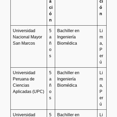
a
ci
ci
ó
ó
n
n
Universidad
5
Bachiller en
Li
Nacional Mayor
a
Ingeniería
m
San Marcos
ñ
Biomédica
a,
o
P
s
er
ú
Universidad
5
Bachiller en
Li
Peruana de
a
Ingeniería
m
Ciencias
ñ
Biomédica
a,
Aplicadas (UPC)
o
P
s
er
ú
Universidad
5
Bachiller en
Li