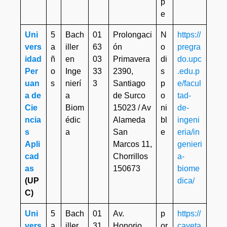
p
e
Uni
5
Bach
01
Prolongaci
N
https://
vers
a
iller
63
ón
o
pregra
idad
ñ
en
03
Primavera
di
do.upc
Per
o
Inge
33
2390,
s
.edu.p
uan
s
nierí
3
Santiago
p
e/facul
a de
a
de Surco
o
tad-
Cie
Biom
15023 / Av
ni
de-
ncia
édic
Alameda
bl
ingeni
s
a
San
e
eria/in
Apli
Marcos 11,
genieri
cad
Chorrillos
a-
as
150673
biome
(UP
dica/
C)
Uni
5
Bach
01
Av.
p
https://
vers
a
iller
31
Honorio
or
cayeta