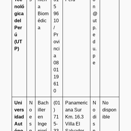
noló
a
5
n
gica
Biom
96
@
del
édic
10
ut
Per
a
/
p.
ú
Pr
e
(UT
ovi
d
P)
nci
u.
a
p
08
e
01
19
61
0
Uni
N
Bach
(01
Panameric
N
No
vers
o
iller
)
ana Sur
o
dispon
idad
e
en
71
Km. 16.3
di
ible
Aut
s
Inge
5-
Villa El
s
óno
p
nierí
33
Salvador
p