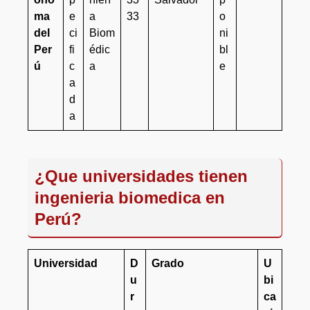
ma
e
a
33
o
del
ci
Biom
ni
Per
fi
édic
bl
ú
c
a
e
a
d
a
¿Que universidades tienen
ingenieria biomedica en
Perú?
Universidad
D
Grado
U
u
bi
r
ca