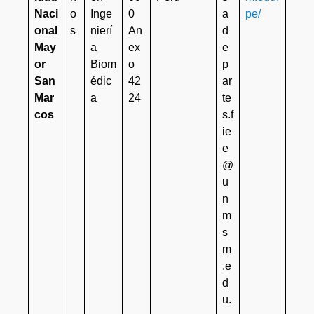
Naci
o
Inge
0
a
pe/
onal
s
nierí
An
d
May
a
ex
e
or
Biom
o
p
San
édic
42
ar
Mar
a
24
te
cos
s.f
ie
e
@
u
n
m
s
m
.e
d
u.