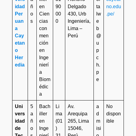
idad
ñ
en
90
Delgado
ta
no.edu
Per
o
Cien
00
430, Urb
lw
.pe/
uan
s
cias
0
Ingeniería,
e
a
con
Lima –
b
Cay
men
Perú
@
etan
ción
u
o
en
p
Her
Inge
c
edia
nierí
h.
a
p
Biom
e
édic
a
Uni
5
Bach
Li
Av.
a
No
vers
a
iller
ma
Arequipa
d
dispon
idad
ñ
en
(01
265, Lima
m
ible
de
o
Inge
)
15046,
isi
Tec
s
nierí
31
Perú
o