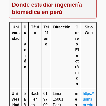
Donde estudiar ingeniería
biomédica en perú
Uni
D
Títul
Tel
Dirección
C
Sitio
vers
u
o
éf
or
Web
idad
r
on
re
a
o
o
c
El
i
e
ó
ct
n
ró
ni
c
o
Uni
5
Bach
61
Lima
m
https://
vers
a
iller
97
15081,
e
unms
idad
ñ
en
00
Perú
s
m.edu.