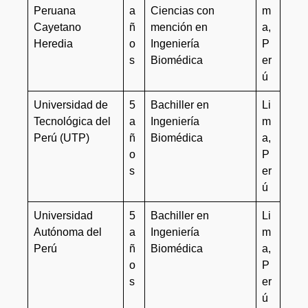
Peruana
a
Ciencias con
m
Cayetano
ñ
mención en
a,
Heredia
o
Ingeniería
P
s
Biomédica
er
ú
Universidad de
5
Bachiller en
Li
Tecnológica del
a
Ingeniería
m
Perú (UTP)
ñ
Biomédica
a,
o
P
s
er
ú
Universidad
5
Bachiller en
Li
Autónoma del
a
Ingeniería
m
Perú
ñ
Biomédica
a,
o
P
s
er
ú