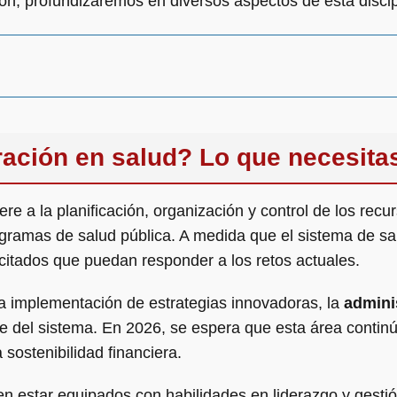
ón, profundizaremos en diversos aspectos de esta discip
ración en salud? Lo que necesita
ere a la planificación, organización y control de los recur
rogramas de salud pública. A medida que el sistema de sa
itados que puedan responder a los retos actuales.
la implementación de estrategias innovadoras, la
admini
nte del sistema. En 2026, se espera que esta área contin
a sostenibilidad financiera.
en estar equipados con habilidades en liderazgo y gesti