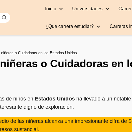
Inicio
Universidades
Carrer
¿Que carrera estudiar?
Carreras I
 niñeras o Cuidadoras en los Estados Unidos.
niñeras o Cuidadoras en 
as de niños en
Estados Unidos
ha llevado a un notable
nteresante digno de exploración.
edio de las niñeras alcanza una impresionante cifra de 
resos sustancial.