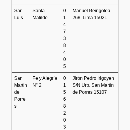
San
Santa
0
Manuel Beingolea
Luis
Matilde
1
268, Lima 15021
4
7
3
8
4
0
5
San
Fe y Alegría
0
Jirón Pedro Irigoyen
Martín
N° 2
1
S/N Urb, San Martín
de
5
de Porres 15107
Porre
6
s
8
2
0
3