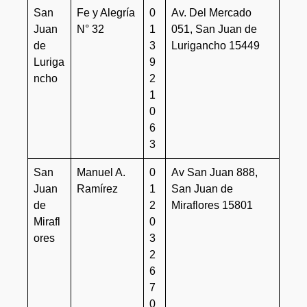
San
Fe y Alegría
0
Av. Del Mercado
Juan
N° 32
1
051, San Juan de
de
3
Lurigancho 15449
Luriga
9
ncho
2
1
0
6
3
San
Manuel A.
0
Av San Juan 888,
Juan
Ramírez
1
San Juan de
de
2
Miraflores 15801
Mirafl
0
ores
3
2
6
7
0