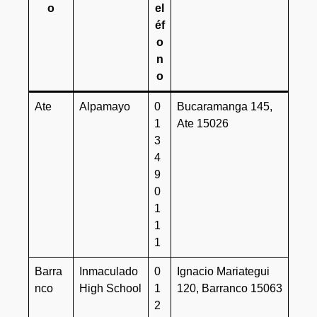
o
el
éf
o
n
o
Ate
Alpamayo
0
Bucaramanga 145,
1
Ate 15026
3
4
9
0
1
1
1
Barra
Inmaculado
0
Ignacio Mariategui
nco
High School
1
120, Barranco 15063
2