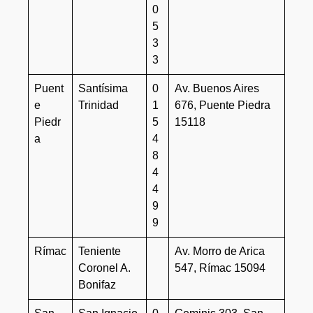
0
5
3
3
Puent
Santísima
0
Av. Buenos Aires
e
Trinidad
1
676, Puente Piedra
Piedr
5
15118
a
4
8
4
4
9
9
Rímac
Teniente
Av. Morro de Arica
Coronel A.
547, Rímac 15094
Bonifaz