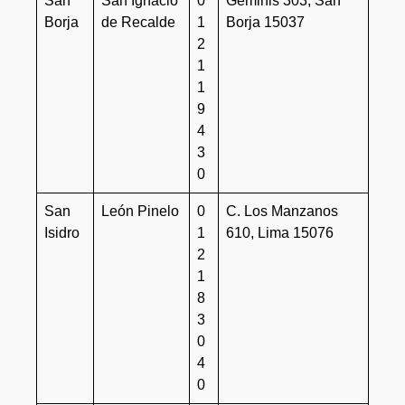
San
San Ignacio
0
Geminis 303, San
Borja
de Recalde
1
Borja 15037
2
1
1
9
4
3
0
San
León Pinelo
0
C. Los Manzanos
Isidro
1
610, Lima 15076
2
1
8
3
0
4
0