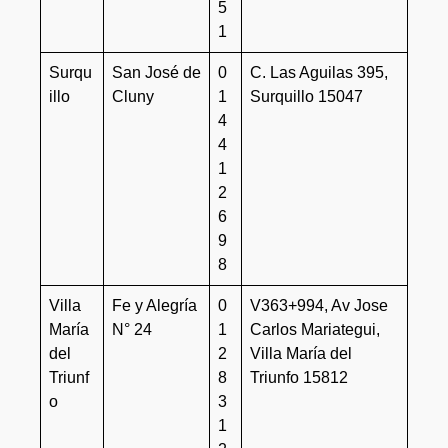
5
1
Surqu
San José de
0
C. Las Aguilas 395,
illo
Cluny
1
Surquillo 15047
4
4
1
2
6
9
8
Villa
Fe y Alegría
0
V363+994, Av Jose
María
N° 24
1
Carlos Mariategui,
del
2
Villa María del
Triunf
8
Triunfo 15812
o
3
1