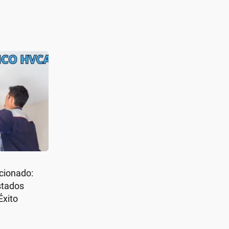
cionado:
stados
Éxito