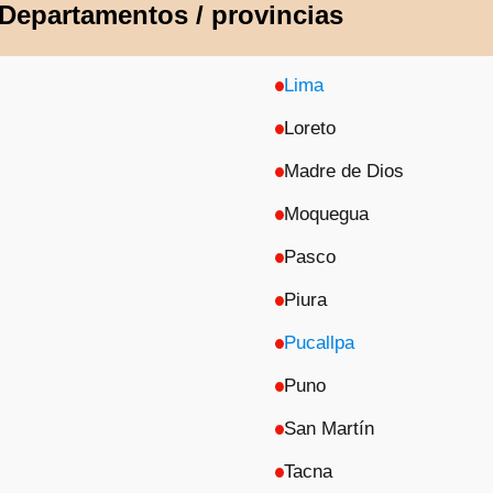
 Departamentos / provincias
Lima
Loreto
Madre de Dios
Moquegua
Pasco
Piura
Pucallpa
Puno
San Martín
Tacna