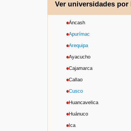
Ver universidades por
Áncash
Apurímac
Arequipa
Ayacucho
Cajamarca
Callao
Cusco
Huancavelica
Huánuco
Ica