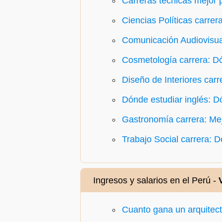
Carreras técnicas mejor 
Ciencias Políticas carrer
Comunicación Audiovisual
Cosmetología carrera: Dó
Diseño de Interiores carr
Dónde estudiar inglés: D
Gastronomía carrera: Mej
Trabajo Social carrera: D
Ingresos y salarios en el Perú -
Cuanto gana un arquitec